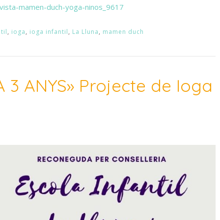
evista-mamen-duch-yoga-ninos_9617
til
,
ioga
,
ioga infantil
,
La Lluna
,
mamen duch
 3 ANYS» Projecte de Ioga