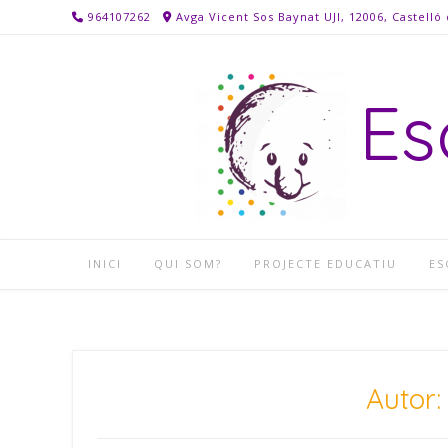
Skip
964107262
Avga Vicent Sos Baynat UJI, 12006, Castelló 
to
content
Es
INICI
QUI SOM?
PROJECTE EDUCATIU
ES
Autor