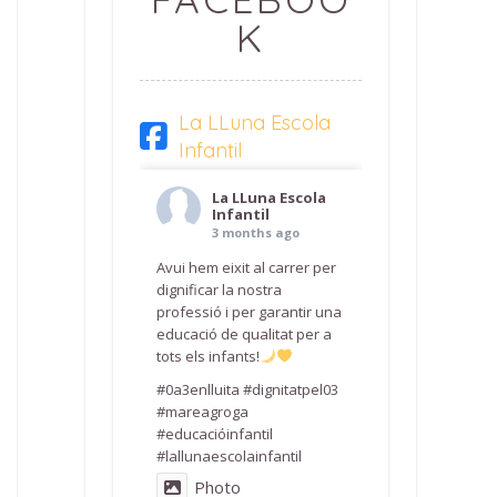
K
La LLuna Escola
Infantil
La LLuna Escola
Infantil
3 months ago
Avui hem eixit al carrer per
dignificar la nostra
professió i per garantir una
educació de qualitat per a
tots els infants!
#0a3enlluita #dignitatpel03
#mareagroga
#educacióinfantil
#lallunaescolainfantil
Photo