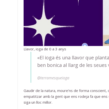
Llavor, ioga de 0 a 3 anys
«El ioga és una llavor que planta
ben bonica al llarg de les seues
@terramesqueioga
Gaudir de la natura, moure’ns de forma conscient, co
empatitzar amb la gent que ens rodeja fa que ens s
siga un lloc millor.