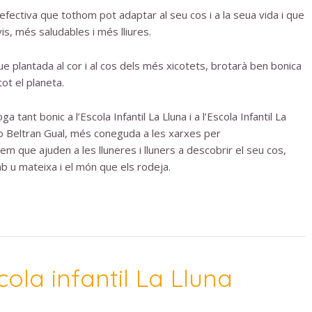
i efectiva que tothom pot adaptar al seu cos i a la seua vida i que
s, més saludables i més lliures.
ue plantada al cor i al cos dels més xicotets, brotarà ben bonica
tot el planeta.
ant bonic a l’Escola Infantil La Lluna i a l’Escola Infantil La
ro Beltran Gual, més coneguda a les xarxes per
m que ajuden a les lluneres i lluners a descobrir el seu cos,
mb u mateixa i el món que els rodeja.
cola infantil La Lluna