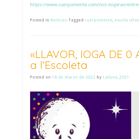
https://www.cuerpomente.com/nos-inspiran/entr
Posted in
Notícies
Tagged
cuerpomente
,
escola infan
«LLAVOR, IOGA DE 0 A
a l’Escoleta
Posted on
18 de marzo de 2022
by
Lalluna_2021