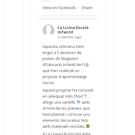
View on Facebook
·
Share
La LLuna Escola
Infantil
3 months ago
Aquesta setmana hem
tingut a 5 alumnes de
primer de Magisteri
d'Educació Infantil de l'UJI
que han realitzat un
projecte d'aprenentatge
servei.
Aquest projecte ha consistit
en adequar més l'hort
,
afegir uns cartells
amb
el nom de les plantes que
hem plantat i col·locar uns
elements decoratius fets
amb materials reciclats
.
A La Lluna-UJI ens encanta