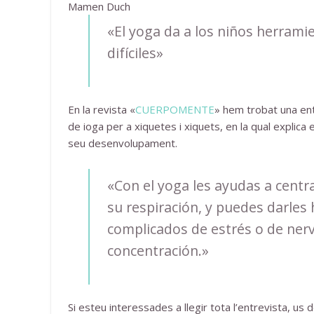
Mamen Duch
«El yoga da a los niños herram
difíciles»
En la revista «
CUERPOMENTE
» hem trobat una ent
de ioga per a xiquetes i xiquets, en la qual explica 
seu desenvolupament.
«Con el yoga les ayudas a centr
su respiración, y puedes darle
complicados de estrés o de nervi
concentración.»
Si esteu interessades a llegir tota l’entrevista, us d