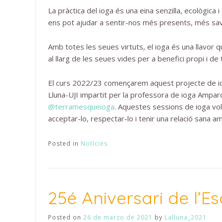
La pràctica del ioga és una eina senzilla, ecològica 
ens pot ajudar a sentir-nos més presents, més savi
Amb totes les seues virtuts, el ioga és una llavor q
al llarg de les seues vides per a benefici propi i de 
El curs 2022/23 començarem aquest projecte de ioga t
Lluna-UJI impartit per la professora de ioga Ampa
@terramesqueioga
. Aquestes sessions de ioga vole
acceptar-lo, respectar-lo i tenir una relació sana a
Posted in
Notícies
25é Aniversari de l’Es
Posted on
26 de marzo de 2021
by
Lalluna_2021