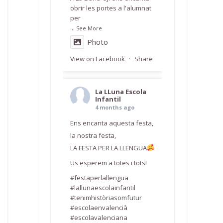
obrir les portes a l'alumnat
per
...
See More
Photo
View on Facebook
·
Share
La LLuna Escola
Infantil
4 months ago
Ens encanta aquesta festa,
la nostra festa,
LA FESTA PER LA LLENGUA
Us esperem a totes i tots!
#festaperlallengua
#lallunaescolainfantil
#tenimhistòriasomfutur
#escolaenvalencià
#escolavalenciana