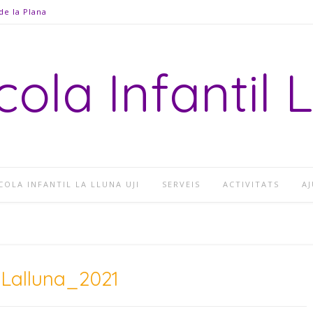
de la Plana
cola Infantil 
COLA INFANTIL LA LLUNA UJI
SERVEIS
ACTIVITATS
AJ
:
Lalluna_2021