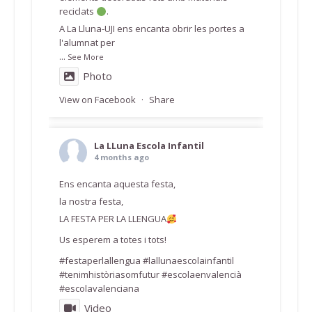
reciclats
.
A La Lluna-UJI ens encanta obrir les portes a
l'alumnat per
...
See More
Photo
View on Facebook
·
Share
La LLuna Escola Infantil
4 months ago
Ens encanta aquesta festa,
la nostra festa,
LA FESTA PER LA LLENGUA
Us esperem a totes i tots!
#festaperlallengua #lallunaescolainfantil
#tenimhistòriasomfutur #escolaenvalencià
#escolavalenciana
Video