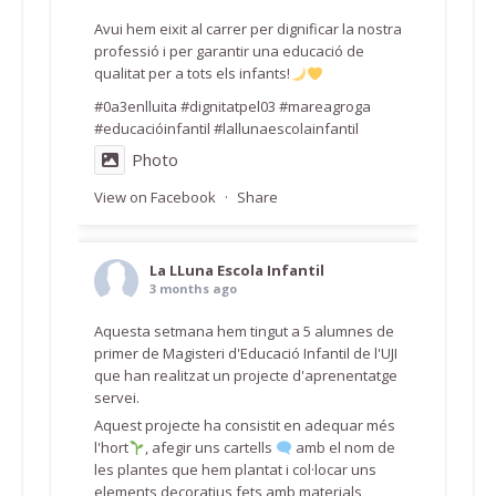
Avui hem eixit al carrer per dignificar la nostra
professió i per garantir una educació de
qualitat per a tots els infants!
#0a3enlluita #dignitatpel03 #mareagroga
#educacióinfantil #lallunaescolainfantil
Photo
View on Facebook
·
Share
La LLuna Escola Infantil
3 months ago
Aquesta setmana hem tingut a 5 alumnes de
primer de Magisteri d'Educació Infantil de l'UJI
que han realitzat un projecte d'aprenentatge
servei.
Aquest projecte ha consistit en adequar més
l'hort
, afegir uns cartells
amb el nom de
les plantes que hem plantat i col·locar uns
elements decoratius fets amb materials